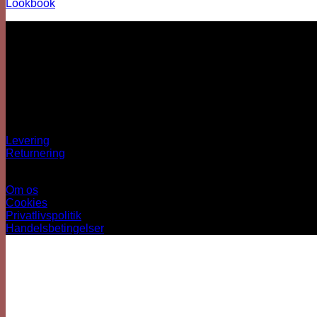
Lookbook
Vi er her
Besärk
Hækkehusvej 52
5250 Odense SV
info@sjovhalloween.dk
CVR: 41073640
OBS: Ingen fysisk butik
Spørgsmål?
Levering
Returnering
Information
Om os
Cookies
Privatlivspolitik
Handelsbetingelser