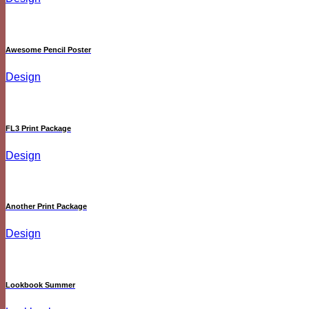
Awesome Pencil Poster
Design
FL3 Print Package
Design
Another Print Package
Design
Lookbook Summer