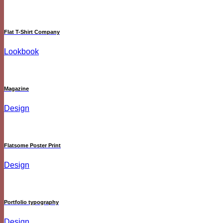
Flat T-Shirt Company
Lookbook
Magazine
Design
Flatsome Poster Print
Design
Portfolio typography
Design