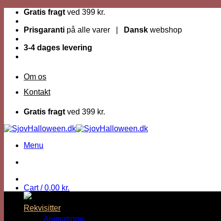
Fortsæt
Gratis fragt
ved 399 kr.
til
indhold
Prisgaranti
på alle varer |
Dansk
webshop
3-4 dages levering
Om os
Kontakt
Gratis fragt
ved 399 kr.
Menu
Cart /
0,00
kr.
Rekvisitter
Animatronic