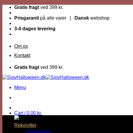
Fortsæt
Gratis fragt
ved 399 kr.
til
indhold
Prisgaranti
på alle varer |
Dansk
webshop
3-4 dages levering
Om os
Kontakt
Gratis fragt
ved 399 kr.
Menu
Cart /
0,00
kr.
Rekvisitter
Animatronic