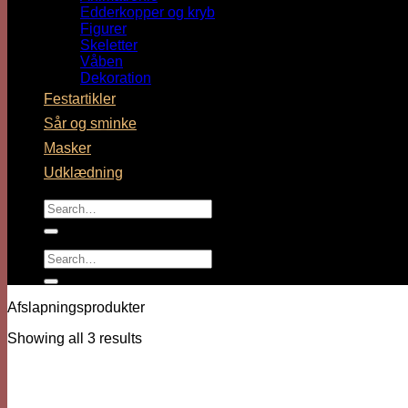
Edderkopper og kryb
Figurer
Skeletter
No products in the cart.
Våben
Cart
Dekoration
Festartikler
Sår og sminke
Masker
Udklædning
No products in the cart.
Search
for:
Search
for:
Afslapningsprodukter
Showing all 3 results