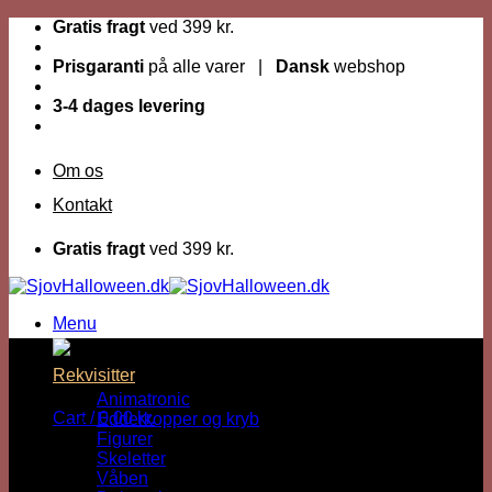
Fortsæt
Gratis fragt
ved 399 kr.
til
indhold
Prisgaranti
på alle varer |
Dansk
webshop
3-4 dages levering
Om os
Kontakt
Gratis fragt
ved 399 kr.
Menu
Rekvisitter
Animatronic
Cart /
0,00
kr.
Edderkopper og kryb
Figurer
Skeletter
Våben