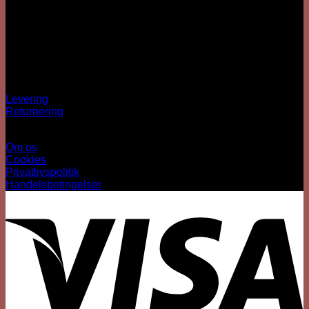
Besärk
Hækkehusvej 52
5250 Odense SV
info@sjovhalloween.dk
CVR: 41073640
OBS: Ingen fysisk butik
Spørgsmål?
Levering
Returnering
Information
Om os
Cookies
Privatlivspolitik
Handelsbetingelser