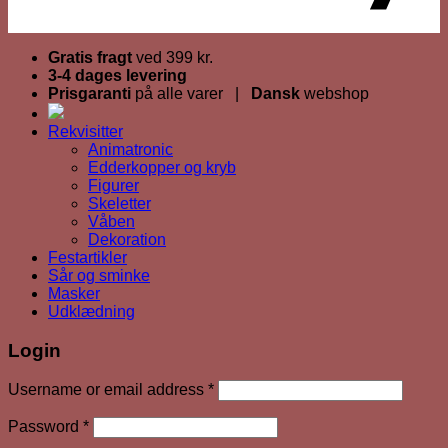
Gratis fragt
ved 399 kr.
3-4 dages levering
Prisgaranti
på alle varer |
Dansk
webshop
Rekvisitter
Animatronic
Edderkopper og kryb
Figurer
Skeletter
Våben
Dekoration
Festartikler
Sår og sminke
Masker
Udklædning
Login
Required
Username or email address
*
Required
Password
*