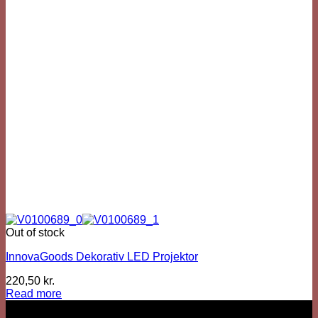
Out of stock
InnovaGoods Dekorativ LED Projektor
220,50
kr.
Read more
Vi er her