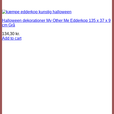
Halloween dekorationer My Other Me Edderkop 135 x 37 x 9
cm Grå
134,30
kr.
Add to cart