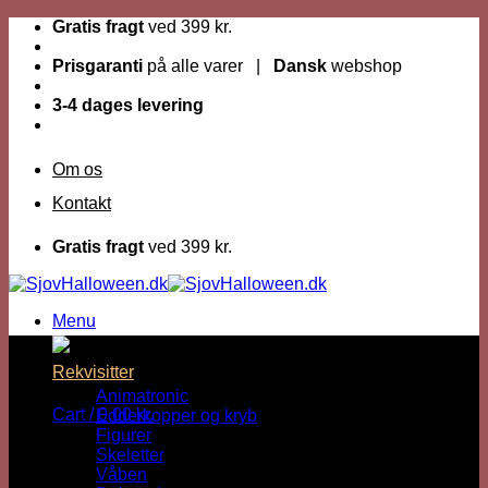
Fortsæt
Gratis fragt
ved 399 kr.
til
indhold
Prisgaranti
på alle varer |
Dansk
webshop
3-4 dages levering
Om os
Kontakt
Gratis fragt
ved 399 kr.
Menu
Dage til Halloween :
Rekvisitter
Animatronic
Cart /
0,00
kr.
Edderkopper og kryb
Figurer
Skeletter
Våben