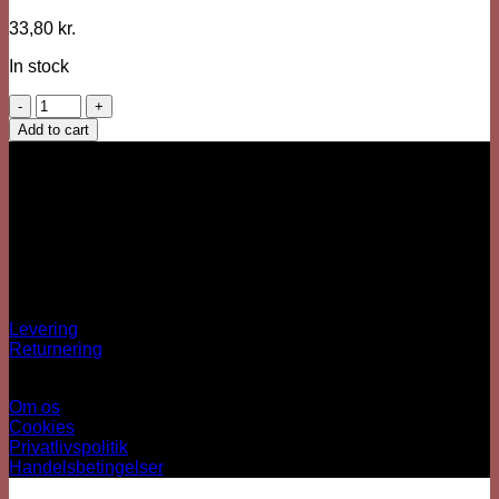
33,80
kr.
In stock
Glas
Ø
Add to cart
8
Vi er her
cm
Besärk
Halloween
Hækkehusvej 52
Multifarvet
5250 Odense SV
quantity
info@sjovhalloween.dk
CVR: 41073640
OBS: Ingen fysisk butik
Spørgsmål?
Levering
Returnering
Information
Om os
Cookies
Privatlivspolitik
Handelsbetingelser