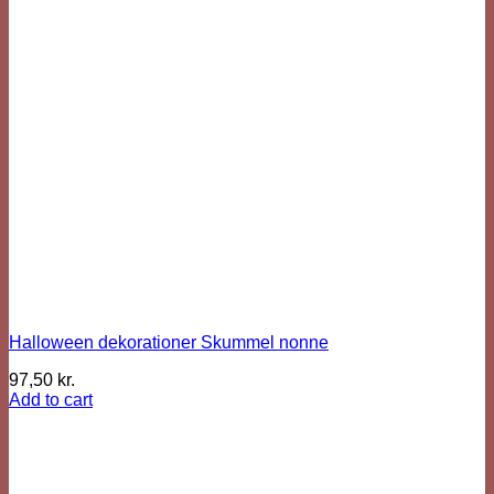
Halloween dekorationer Skummel nonne
97,50
kr.
Add to cart