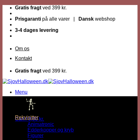
Fortsæt
Gratis fragt
ved 399 kr.
til
indhold
Prisgaranti
på alle varer |
Dansk
webshop
3-4 dages levering
Om os
Kontakt
Gratis fragt
ved 399 kr.
Menu
Dage til Halloween :
Rekvisitter
Cart /
0,00
kr.
Animatronic
Edderkopper og kryb
Figurer