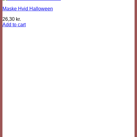
Maske Hvid Halloween
26,30
kr.
Add to cart