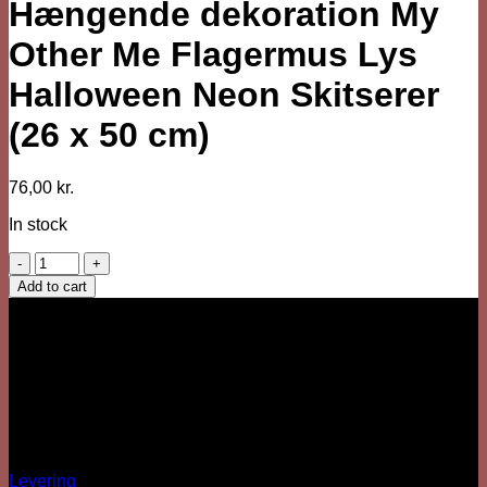
Hængende dekoration My
Other Me Flagermus Lys
Halloween Neon Skitserer
(26 x 50 cm)
76,00
kr.
In stock
Hængende
dekoration
Add to cart
My
Vi er her
Other
Besärk
Me
Hækkehusvej 52
Flagermus
5250 Odense SV
Lys
info@sjovhalloween.dk
Halloween
CVR: 41073640
Neon
OBS: Ingen fysisk butik
Skitserer
Spørgsmål?
(26
x
Levering