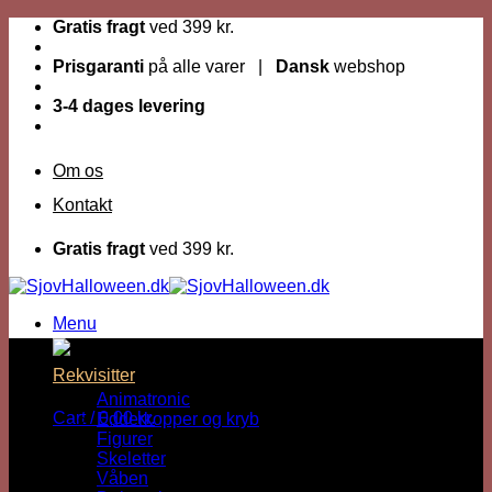
Fortsæt
Gratis fragt
ved 399 kr.
til
indhold
Prisgaranti
på alle varer |
Dansk
webshop
3-4 dages levering
Om os
Kontakt
Gratis fragt
ved 399 kr.
Menu
Dage til Halloween :
Rekvisitter
Animatronic
Cart /
0,00
kr.
Edderkopper og kryb
Figurer
Skeletter
Våben