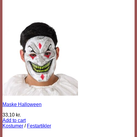
Maske Halloween
33,10
kr.
Add to cart
Kostumer
/
Festartikler