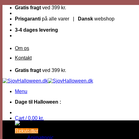
Fortsæt
Gratis fragt
ved 399 kr.
til
indhold
Prisgaranti
på alle varer |
Dansk
webshop
3-4 dages levering
Om os
Kontakt
Gratis fragt
ved 399 kr.
Menu
Dage til Halloween :
Cart /
0,00
kr.
Rekvisitter
Animatronic