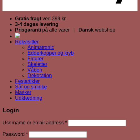
Gratis fragt
ved 399 kr.
3-4 dages levering
Prisgaranti
på alle varer |
Dansk
webshop
Rekvisitter
Animatronic
Edderkopper og kryb
Figurer
Skeletter
Våben
Dekoration
Festartikler
Sår og sminke
Masker
Udklædning
Login
Required
Username or email address
*
Required
Password
*