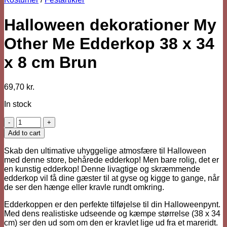
Halloween dekorationer My
Other Me Edderkop 38 x 34
x 8 cm Brun
69,70
kr.
In stock
Halloween
dekorationer
Add to cart
My
Other
Skab den ultimative uhyggelige atmosfære til Halloween
Me
med denne store, behårede edderkop! Men bare rolig, det er
Edderkop
en kunstig edderkop! Denne livagtige og skræmmende
38
edderkop vil få dine gæster til at gyse og kigge to gange, når
x
de ser den hænge eller kravle rundt omkring.
34
x
Edderkoppen er den perfekte tilføjelse til din Halloweenpynt.
8
Med dens realistiske udseende og kæmpe størrelse (38 x 34
cm
cm) ser den ud som om den er kravlet lige ud fra et mareridt.