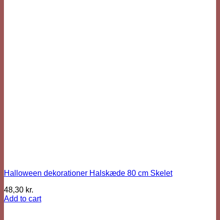
Halloween dekorationer Halskæde 80 cm Skelet
48,30
kr.
Add to cart