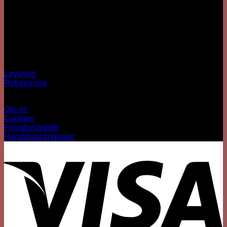
Besärk
Hækkehusvej 52
5250 Odense SV
info@sjovhalloween.dk
CVR: 41073640
OBS: Ingen fysisk butik
Spørgsmål?
Levering
Returnering
Information
Om os
Cookies
Privatlivspolitik
Handelsbetingelser