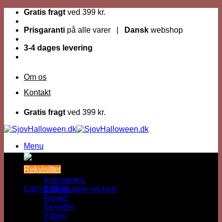
Fortsæt
Gratis fragt
ved 399 kr.
til
indhold
Prisgaranti
på alle varer |
Dansk
webshop
3-4 dages levering
Om os
Kontakt
Gratis fragt
ved 399 kr.
Menu
Dage til Halloween :
Rekvisitter
Animatronic
Cart /
0,00
kr.
Edderkopper og kryb
Figurer
Skeletter
Våben