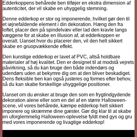
Brun
Edderkoppens behårede ben tilføjer en ekstra dimension af
quantity
autenticitet, der vil skabe en uhyggelig stemning.
Denne edderkop er stor og imponerende, hvilket gør den til
et iøjnefaldende element i din dekoration. Hæng den fra
loftet, placer den på spindelvæv eller lad den kravle langs
væggene for at skabe en illusion af, at edderkoppen er
overalt. Uanset hvor du placerer den, vil den helt sikkert
skabe en gruopvækkende effekt.
Den kunstige edderkop er lavet af PVC, altså holdbare
materialer af høj kvalitet. Den er designet til at modstå vejrets
påvirkning, så du kan bruge den både indendørs og
udendørs uden at bekymre dig om at den bliver beskadiget.
Dens fleksible ben kan også justeres og formes efter behov,
så du kan skabe forskellige uhyggelige positioner.
Uanset om du ønsker at bruge den som en frygtindgydende
dekoration alene eller som en del af en større Halloween-
scene, vil vores behårede, kæmpe edderkop helt sikkert
imponere og skræmme dine gæster. Gør dig klar til at skabe
en uforglemmelig Halloween-oplevelse fyldt med gys og gru
med vores imponerende og livagtige edderkop!
Vi er her