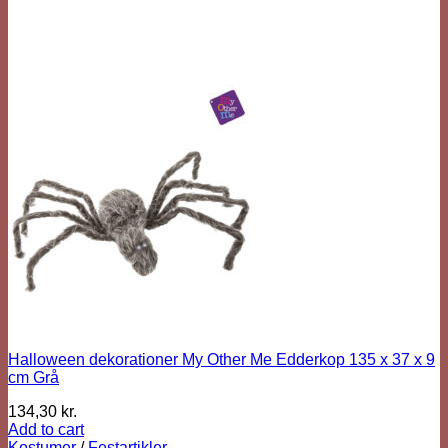
Halloween dekorationer My Other Me Edderkop 135 x 37 x 9
cm Grå
134,30
kr.
Add to cart
Kostumer
/
Festartikler