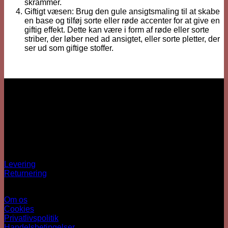
skrammer.
Giftigt væsen: Brug den gule ansigtsmaling til at skabe
en base og tilføj sorte eller røde accenter for at give en
giftig effekt. Dette kan være i form af røde eller sorte
striber, der løber ned ad ansigtet, eller sorte pletter, der
ser ud som giftige stoffer.
Vi er her
Besärk
Hækkehusvej 52
5250 Odense SV
info@sjovhalloween.dk
CVR: 41073640
OBS: Ingen fysisk butik
Spørgsmål?
Levering
Returnering
Information
Om os
Cookies
Privatlivspolitik
Handelsbetingelser