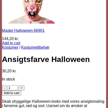
Maske Halloween 66901
144,20
kr.
Add to cart
Kostumer
/
Kostumetilbehør
Ansigtsfarve Halloween
30,20
kr.
In stock
Ansigtsfarve
Halloween
Add to cart
quantity
Skab uhyggelige Halloween-looks med vores ansigtsmaling
i farverne gul, rød og sort. Uanset om du ønsker at