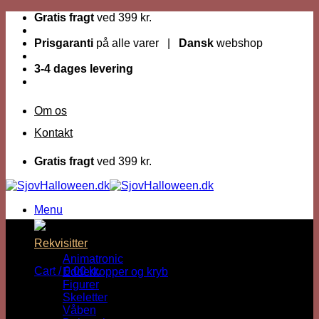
Fortsæt
Gratis fragt
ved 399 kr.
til
indhold
Prisgaranti
på alle varer |
Dansk
webshop
3-4 dages levering
Om os
Kontakt
Gratis fragt
ved 399 kr.
Menu
Dage til Halloween :
Rekvisitter
Animatronic
Cart /
0,00
kr.
Edderkopper og kryb
Figurer
Skeletter
Våben