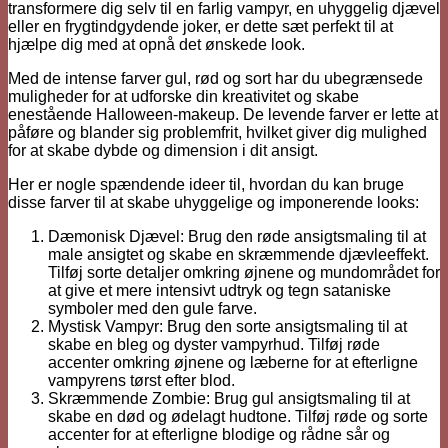
transformere dig selv til en farlig vampyr, en uhyggelig djævel
eller en frygtindgydende joker, er dette sæt perfekt til at
hjælpe dig med at opnå det ønskede look.
Med de intense farver gul, rød og sort har du ubegrænsede
muligheder for at udforske din kreativitet og skabe
enestående Halloween-makeup. De levende farver er lette at
påføre og blander sig problemfrit, hvilket giver dig mulighed
for at skabe dybde og dimension i dit ansigt.
Her er nogle spændende ideer til, hvordan du kan bruge
disse farver til at skabe uhyggelige og imponerende looks:
Dæmonisk Djævel: Brug den røde ansigtsmaling til at
male ansigtet og skabe en skræmmende djævleeffekt.
Tilføj sorte detaljer omkring øjnene og mundområdet for
at give et mere intensivt udtryk og tegn sataniske
symboler med den gule farve.
Mystisk Vampyr: Brug den sorte ansigtsmaling til at
skabe en bleg og dyster vampyrhud. Tilføj røde
accenter omkring øjnene og læberne for at efterligne
vampyrens tørst efter blod.
Skræmmende Zombie: Brug gul ansigtsmaling til at
skabe en død og ødelagt hudtone. Tilføj røde og sorte
accenter for at efterligne blodige og rådne sår og