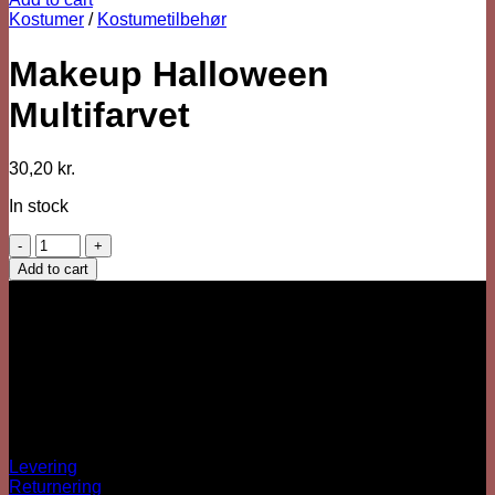
Kostumer
/
Kostumetilbehør
Makeup Halloween
Multifarvet
30,20
kr.
In stock
Makeup
Halloween
Add to cart
Multifarvet
Vi er her
quantity
Besärk
Hækkehusvej 52
5250 Odense SV
info@sjovhalloween.dk
CVR: 41073640
OBS: Ingen fysisk butik
Spørgsmål?
Levering
Returnering