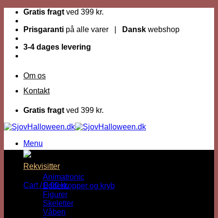
Fortsæt
Gratis fragt
ved 399 kr.
til
indhold
Prisgaranti
på alle varer |
Dansk
webshop
3-4 dages levering
Om os
Kontakt
Gratis fragt
ved 399 kr.
Menu
Dage til Halloween :
Rekvisitter
Animatronic
Cart /
0,00
kr.
Edderkopper og kryb
Figurer
Skeletter
Våben