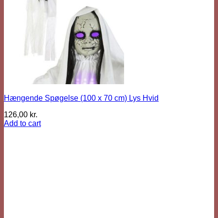
Hængende Spøgelse (100 x 70 cm) Lys Hvid
126,00
kr.
Add to cart