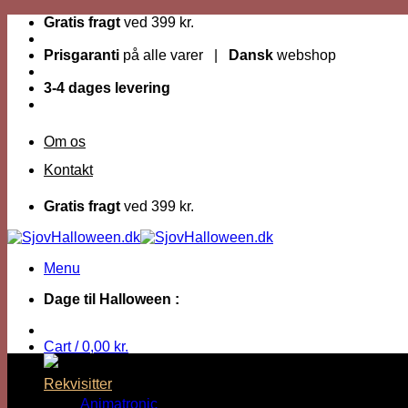
Fortsæt
Gratis fragt
ved 399 kr.
til
indhold
Prisgaranti
på alle varer |
Dansk
webshop
3-4 dages levering
Om os
Kontakt
Gratis fragt
ved 399 kr.
Menu
Dage til Halloween :
Cart /
0,00
kr.
Rekvisitter
Animatronic