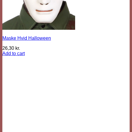
Maske Hvid Halloween
26,30
kr.
Add to cart