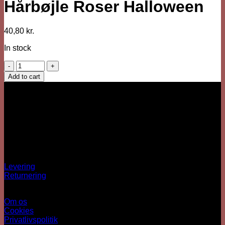
Hårbøjle Roser Halloween
40,80
kr.
In stock
Hårbøjle
Roser
Add to cart
Halloween
Vi er her
quantity
Besärk
Hækkehusvej 52
5250 Odense SV
info@sjovhalloween.dk
CVR: 41073640
OBS: Ingen fysisk butik
Spørgsmål?
Levering
Returnering
Information
Om os
Cookies
Privatlivspolitik