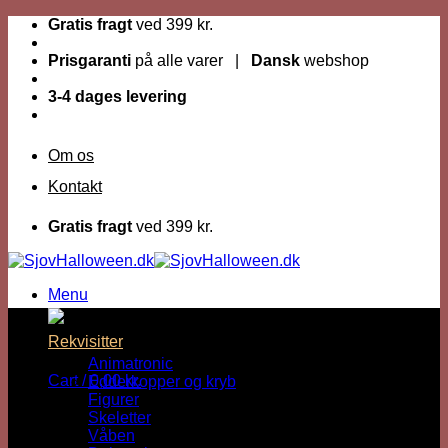
Fortsæt
Gratis fragt
ved 399 kr.
til
indhold
Prisgaranti
på alle varer |
Dansk
webshop
3-4 dages levering
Om os
Kontakt
Gratis fragt
ved 399 kr.
Menu
Dage til Halloween :
Rekvisitter
Animatronic
Cart /
0,00
kr.
Edderkopper og kryb
Figurer
Skeletter
Våben