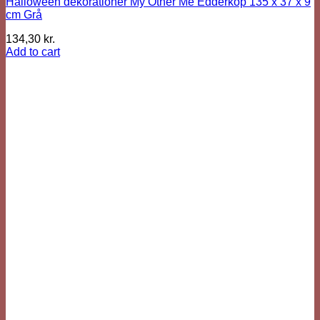
Halloween dekorationer My Other Me Edderkop 135 x 37 x 9
cm Grå
134,30
kr.
Add to cart