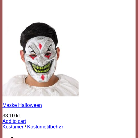
Maske Halloween
33,10
kr.
Add to cart
Kostumer
/
Kostumetilbehør