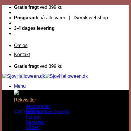
Fortsæt
Gratis fragt
ved 399 kr.
til
indhold
Prisgaranti
på alle varer |
Dansk
webshop
3-4 dages levering
Om os
Kontakt
Gratis fragt
ved 399 kr.
Menu
Dage til Halloween :
Rekvisitter
Animatronic
Cart /
0,00
kr.
Edderkopper og kryb
Figurer
Skeletter
Våben