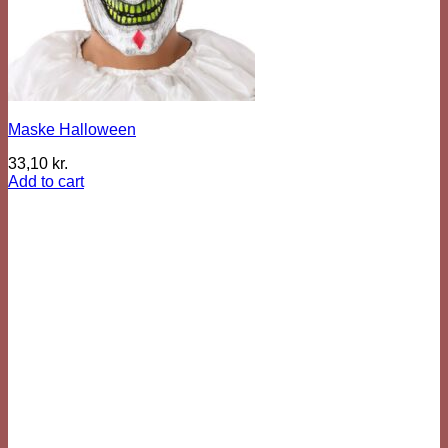
Maske Halloween
33,10
kr.
Add to cart