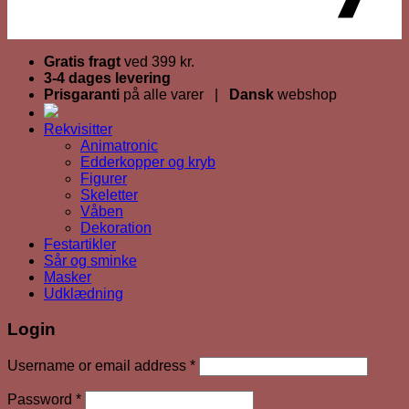
Gratis fragt
ved 399 kr.
3-4 dages levering
Prisgaranti
på alle varer |
Dansk
webshop
Rekvisitter
Animatronic
Edderkopper og kryb
Figurer
Skeletter
Våben
Dekoration
Festartikler
Sår og sminke
Masker
Udklædning
Login
Required
Username or email address
*
Required
Password
*