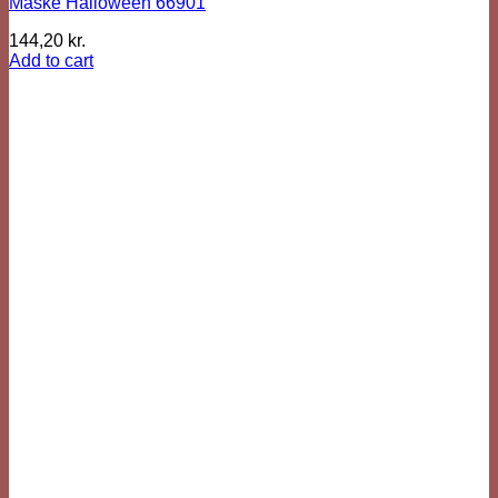
Maske Halloween 66901
144,20
kr.
Add to cart