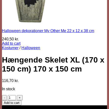
Halloween dekorationer My Other Me 22 x 12 x 38 cm
240,50
kr.
Add to cart
Kostumer
/
Halloween
Hængende Skelet XL (170 x
150 cm) 170 x 150 cm
116,70
kr.
In stock
Hængende
Skelet
Add to cart
XL
Vi er her