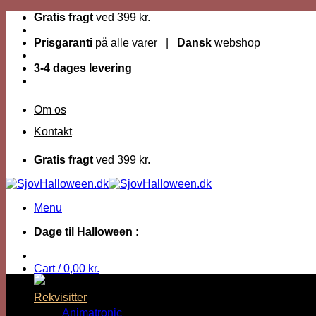
Fortsæt
Gratis fragt
ved 399 kr.
til
indhold
Prisgaranti
på alle varer |
Dansk
webshop
3-4 dages levering
Om os
Kontakt
Gratis fragt
ved 399 kr.
Menu
Dage til Halloween :
Cart /
0,00
kr.
Rekvisitter
Animatronic