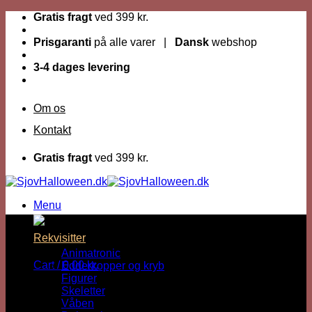
Fortsæt
Gratis fragt
ved 399 kr.
til
indhold
Prisgaranti
på alle varer |
Dansk
webshop
3-4 dages levering
Om os
Kontakt
Gratis fragt
ved 399 kr.
Menu
Dage til Halloween :
Rekvisitter
Animatronic
Cart /
0,00
kr.
Edderkopper og kryb
Figurer
Skeletter
Våben