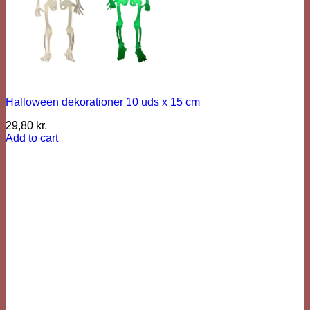
Halloween dekorationer 10 uds x 15 cm
29,80
kr.
Add to cart