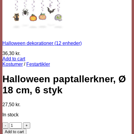
Halloween dekorationer (12 enheder)
36,30
kr.
Add to cart
Kostumer
/
Festartikler
Halloween paptallerkner, Ø
18 cm, 6 styk
27,50
kr.
In stock
Halloween
paptallerkner,
Add to cart