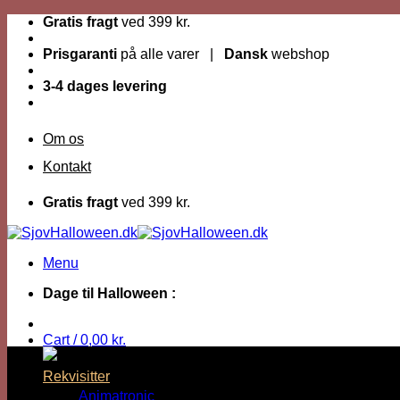
Fortsæt
Gratis fragt
ved 399 kr.
til
indhold
Prisgaranti
på alle varer |
Dansk
webshop
3-4 dages levering
Om os
Kontakt
Gratis fragt
ved 399 kr.
Menu
Dage til Halloween :
Cart /
0,00
kr.
Rekvisitter
Animatronic