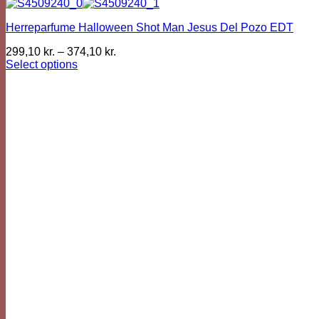
Herreparfume Halloween Shot Man Jesus Del Pozo EDT
299,10
kr.
–
374,10
kr.
Select options
This
product
has
multiple
variants.
The
options
may
be
chosen
on
the
product
page