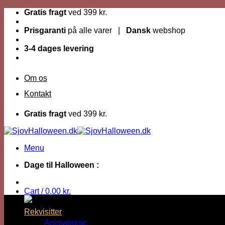
Fortsæt
Gratis fragt
ved 399 kr.
til
indhold
Prisgaranti
på alle varer |
Dansk
webshop
3-4 dages levering
Om os
Kontakt
Gratis fragt
ved 399 kr.
Menu
Dage til Halloween :
Cart /
0,00
kr.
Rekvisitter
Animatronic