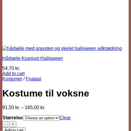
Hårbøjle Kranium Halloween
54,70
kr.
Add to cart
Kostumer
/
Fnatasi
Kostume til voksne
91,50
kr.
–
165,00
kr.
Størrelse
Clear
Kostume
til
Add to cart