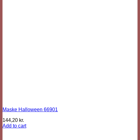
Maske Halloween 66901
144,20
kr.
Add to cart