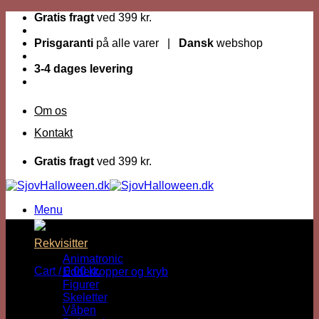
Fortsæt
Gratis fragt
ved 399 kr.
til
indhold
Prisgaranti
på alle varer |
Dansk
webshop
3-4 dages levering
Om os
Kontakt
Gratis fragt
ved 399 kr.
Menu
Dage til Halloween :
Rekvisitter
Animatronic
Cart /
0,00
kr.
Edderkopper og kryb
Figurer
Skeletter
Våben