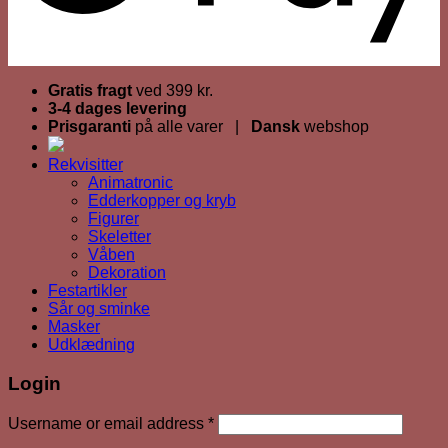
Gratis fragt
ved 399 kr.
3-4 dages levering
Prisgaranti
på alle varer |
Dansk
webshop
Rekvisitter
Animatronic
Edderkopper og kryb
Figurer
Skeletter
Våben
Dekoration
Festartikler
Sår og sminke
Masker
Udklædning
Login
Required
Username or email address
*