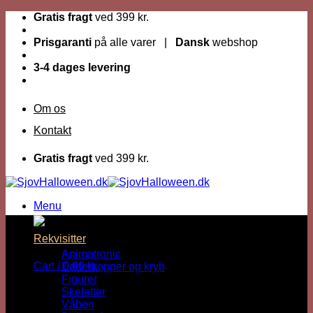
Fortsæt
Gratis fragt
ved 399 kr.
til
indhold
Prisgaranti
på alle varer |
Dansk
webshop
3-4 dages levering
Om os
Kontakt
Gratis fragt
ved 399 kr.
Menu
Dage til Halloween :
Rekvisitter
Animatronic
Cart /
0,00
kr.
Edderkopper og kryb
Figurer
Skeletter
Våben