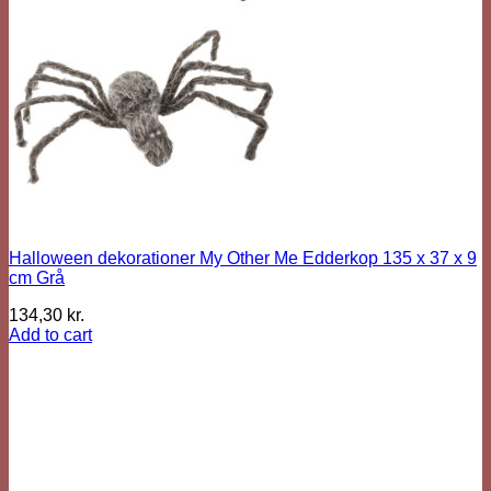
Halloween dekorationer My Other Me Edderkop 135 x 37 x 9
cm Grå
134,30
kr.
Add to cart