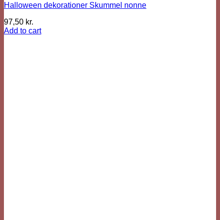
Halloween dekorationer Skummel nonne
97,50
kr.
Add to cart