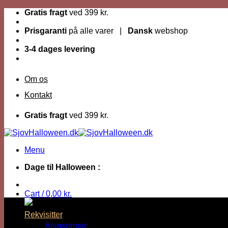
Fortsæt
Gratis fragt
ved 399 kr.
til
indhold
Prisgaranti
på alle varer |
Dansk
webshop
3-4 dages levering
Om os
Kontakt
Gratis fragt
ved 399 kr.
Menu
Dage til Halloween :
Cart /
0,00
kr.
Rekvisitter
Animatronic