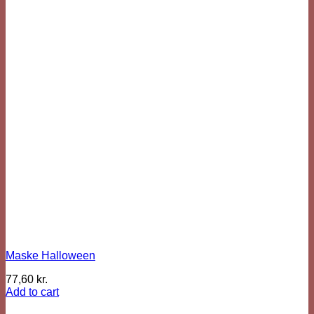
Maske Halloween
77,60
kr.
Add to cart