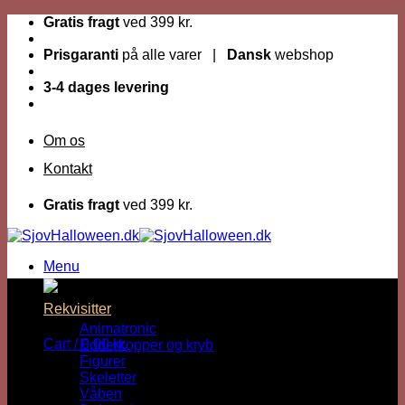
Fortsæt
Gratis fragt
ved 399 kr.
til
indhold
Prisgaranti
på alle varer |
Dansk
webshop
3-4 dages levering
Om os
Kontakt
Gratis fragt
ved 399 kr.
Menu
Dage til Halloween :
Rekvisitter
Animatronic
Cart /
0,00
kr.
Edderkopper og kryb
Figurer
Skeletter
Våben