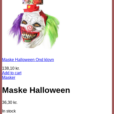
Maske Halloween Ond klovn
138,10
kr.
Add to cart
Masker
Maske Halloween
36,30
kr.
In stock