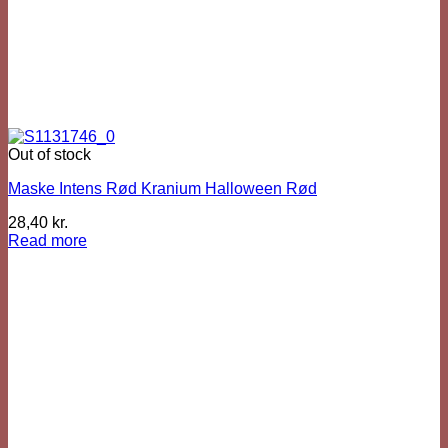
Out of stock
Maske Intens Rød Kranium Halloween Rød
28,40
kr.
Read more