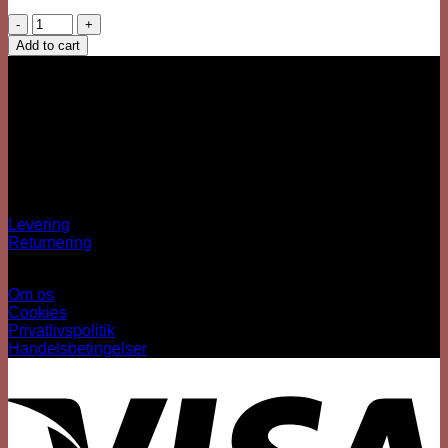
Maske
Halloween
Add to cart
quantity
Vi er her
Besärk
Hækkehusvej 52
5250 Odense SV
info@sjovhalloween.dk
CVR: 41073640
OBS: Ingen fysisk butik
Spørgsmål?
Levering
Returnering
Information
Om os
Cookies
Privatlivspolitik
Handelsbetingelser