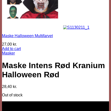
Maske Halloween Multifarvet
27,00
kr.
Add to cart
Masker
Maske Intens Rød Kranium
Halloween Rød
28,40
kr.
Out of stock
Vi er her
Besärk