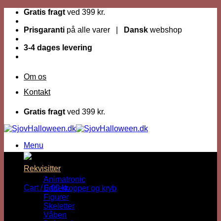
Fortsæt
Gratis fragt
ved 399 kr.
til
indhold
Prisgaranti
på alle varer |
Dansk
webshop
3-4 dages levering
Om os
Kontakt
Gratis fragt
ved 399 kr.
Menu
Dage til Halloween :
Rekvisitter
Animatronic
Cart /
0,00
kr.
Edderkopper og kryb
Figurer
Skeletter
Våben