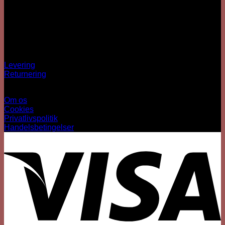
Hækkehusvej 52
5250 Odense SV
info@sjovhalloween.dk
CVR: 41073640
OBS: Ingen fysisk butik
Spørgsmål?
Levering
Returnering
Information
Om os
Cookies
Privatlivspolitik
Handelsbetingelser