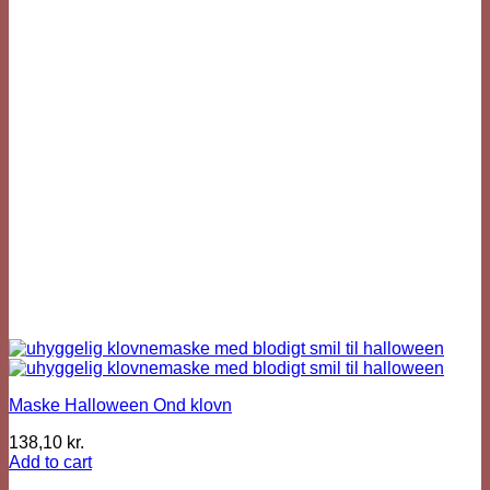
Maske Halloween Ond klovn
138,10
kr.
Add to cart