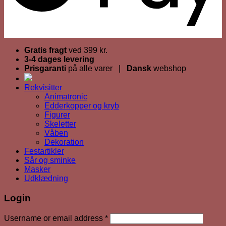
Gratis fragt
ved 399 kr.
3-4 dages levering
Prisgaranti
på alle varer |
Dansk
webshop
Rekvisitter
Animatronic
Edderkopper og kryb
Figurer
Skeletter
Våben
Dekoration
Festartikler
Sår og sminke
Masker
Udklædning
Login
Required
Username or email address
*