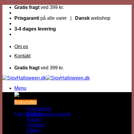
Fortsæt
Gratis fragt
ved 399 kr.
til
indhold
Prisgaranti
på alle varer |
Dansk
webshop
3-4 dages levering
Om os
Kontakt
Gratis fragt
ved 399 kr.
Menu
Dage til Halloween :
Rekvisitter
Animatronic
Cart /
0,00
kr.
Edderkopper og kryb
Figurer
Skeletter
Våben