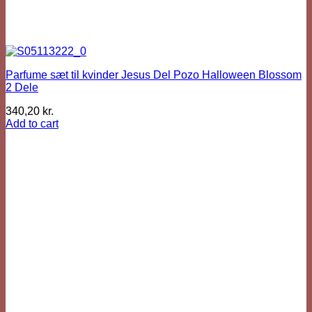
Parfume sæt til kvinder Jesus Del Pozo Halloween Blossom
2 Dele
340,20
kr.
Add to cart