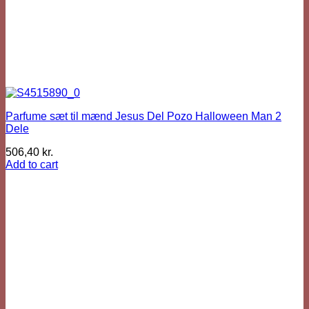
Parfume sæt til mænd Jesus Del Pozo Halloween Man 2
Dele
506,40
kr.
Add to cart