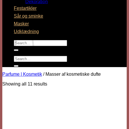
Dekoration
Festartikler
No products in the cart.
Sår og sminke
Masker
Cart
Udklædning
Search
for:
Search
No products in the cart.
for:
Parfume | Kosmetik
/
Masser af kosmetiske dufte
Showing all 11 results