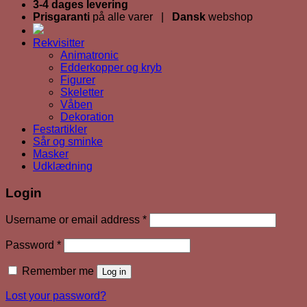
3-4 dages levering
Prisgaranti
på alle varer |
Dansk
webshop
Rekvisitter
Animatronic
Edderkopper og kryb
Figurer
Skeletter
Våben
Dekoration
Festartikler
Sår og sminke
Masker
Udklædning
Login
Required
Username or email address
*
Required
Password
*
Remember me
Log in
Lost your password?