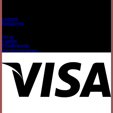
CVR: 41073640
OBS: Ingen fysisk butik
Spørgsmål?
Levering
Returnering
Information
Om os
Cookies
Privatlivspolitik
Handelsbetingelser