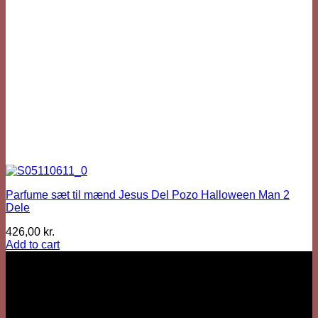
Parfume sæt til mænd Jesus Del Pozo Halloween Man 2
Dele
426,00
kr.
Add to cart
Vi er her
Besärk
Hækkehusvej 52
5250 Odense SV
info@sjovhalloween.dk