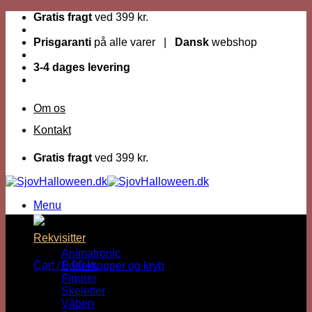
Fortsæt
Gratis fragt
ved 399 kr.
til
indhold
Prisgaranti
på alle varer |
Dansk
webshop
3-4 dages levering
Om os
Kontakt
Gratis fragt
ved 399 kr.
Menu
Rekvisitter
Animatronic
Cart /
0,00
kr.
Edderkopper og kryb
Figurer
Skeletter
Våben