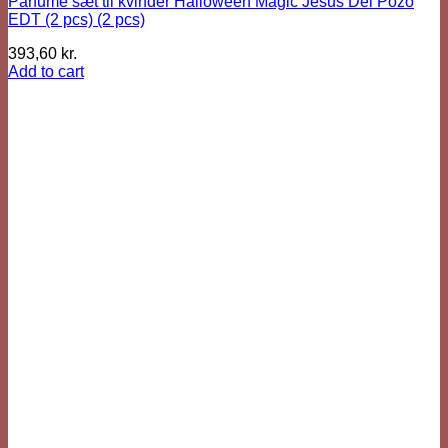
Parfume sæt til kvinder Halloween Magic Jesus Del Pozo
EDT (2 pcs) (2 pcs)
393,60
kr.
Add to cart