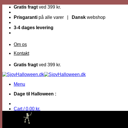
Fortsæt
Gratis fragt
ved 399 kr.
til
indhold
Prisgaranti
på alle varer |
Dansk
webshop
3-4 dages levering
Om os
Kontakt
Gratis fragt
ved 399 kr.
Menu
Dage til Halloween :
Cart /
0,00
kr.