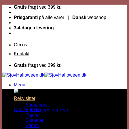
Fortsæt
Gratis fragt
ved 399 kr.
til
indhold
Prisgaranti
på alle varer |
Dansk
webshop
3-4 dages levering
Om os
Kontakt
Gratis fragt
ved 399 kr.
Menu
Dage til Halloween :
Rekvisitter
Animatronic
Cart /
0,00
kr.
Edderkopper og kryb
Figurer
Skeletter
Våben