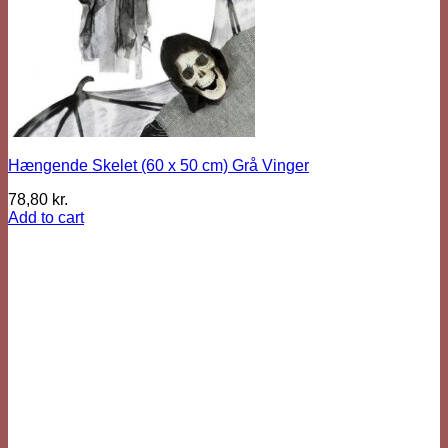
Hængende Skelet (60 x 50 cm) Grå Vinger
78,80
kr.
Add to cart