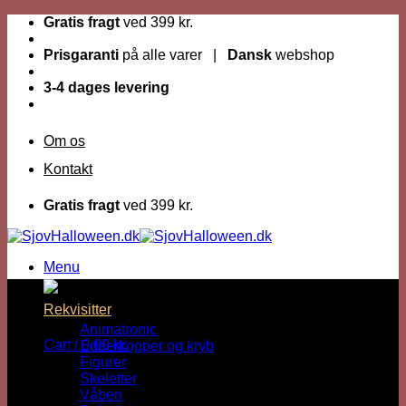
Fortsæt
Gratis fragt
ved 399 kr.
til
indhold
Prisgaranti
på alle varer |
Dansk
webshop
3-4 dages levering
Om os
Kontakt
Gratis fragt
ved 399 kr.
Menu
Dage til Halloween :
Rekvisitter
Animatronic
Cart /
0,00
kr.
Edderkopper og kryb
Figurer
Skeletter
Våben