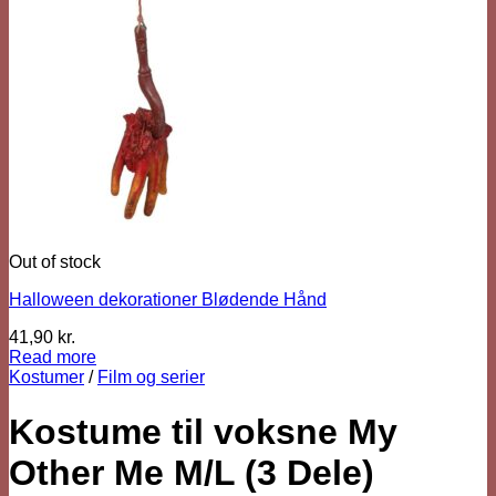
Out of stock
Halloween dekorationer Blødende Hånd
41,90
kr.
Read more
Kostumer
/
Film og serier
Kostume til voksne My
Other Me M/L (3 Dele)