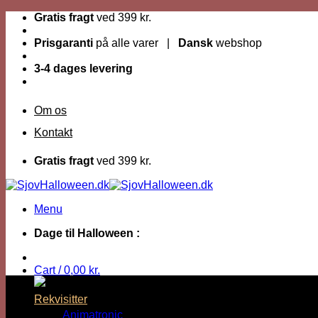
Fortsæt
Gratis fragt
ved 399 kr.
til
indhold
Prisgaranti
på alle varer |
Dansk
webshop
3-4 dages levering
Om os
Kontakt
Gratis fragt
ved 399 kr.
Menu
Dage til Halloween :
Cart /
0,00
kr.
Rekvisitter
Animatronic