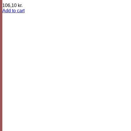
106,10
kr.
Add to cart