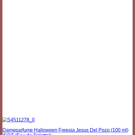
has
multiple
variants.
The
options
may
be
chosen
on
the
product
page
Dameparfume Halloween Freesia Jesus Del Pozo (100 ml)