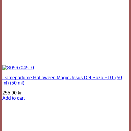
product
page
Dameparfume Halloween Magic Jesus Del Pozo EDT (50
ml) (50 ml)
255,90
kr.
Add to cart