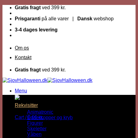
Fortsæt
Gratis fragt
ved 399 kr.
til
indhold
Prisgaranti
på alle varer |
Dansk
webshop
3-4 dages levering
Om os
Kontakt
Gratis fragt
ved 399 kr.
Menu
Rekvisitter
Animatronic
Cart /
0,00
kr.
Edderkopper og kryb
Figurer
Skeletter
Våben