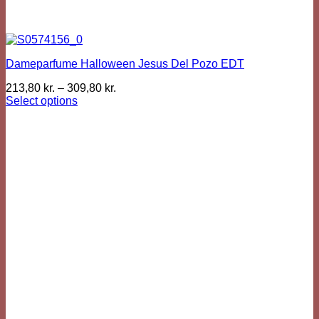
Dameparfume Halloween Jesus Del Pozo EDT
213,80
kr.
–
309,80
kr.
Select options
This
product
has
multiple
variants.
The
options
may
be
chosen
on
the
product
page