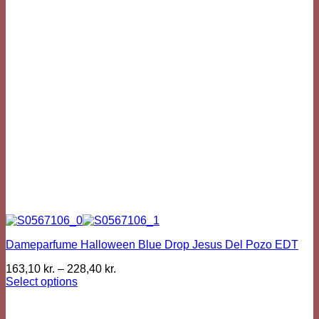
Dameparfume Halloween Blue Drop Jesus Del Pozo EDT
163,10
kr.
–
228,40
kr.
Select options
This
product