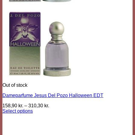
Out of stock
Dameparfume Jesus Del Pozo Halloween EDT
158,90
kr.
–
310,30
kr.
Select options
This
product
has
multiple