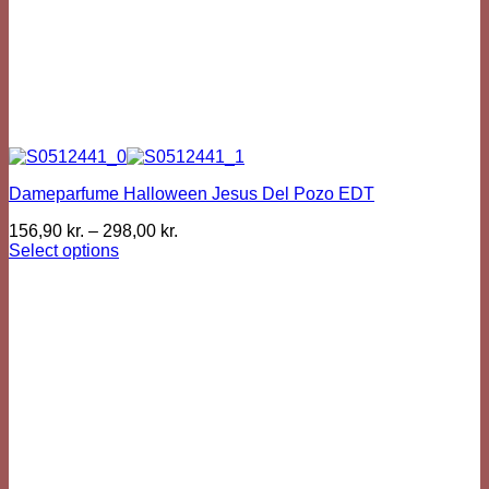
Dameparfume Halloween Jesus Del Pozo EDT
156,90
kr.
–
298,00
kr.
Select options
This
product
has
multiple
variants.
The
options
may
be
chosen
on
the