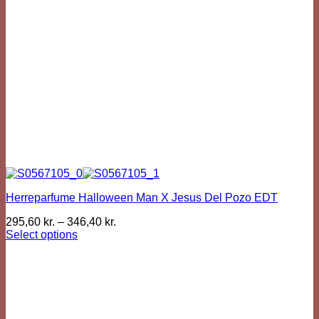
the
product
page
Herreparfume Halloween Man X Jesus Del Pozo EDT
295,60
kr.
–
346,40
kr.
Select options
This
product
has
multiple
variants.
The