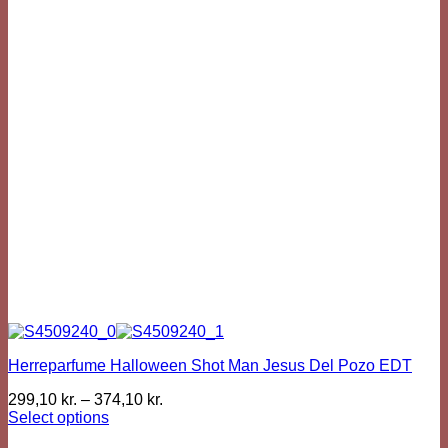
options
may
be
chosen
on
the
product
page
Herreparfume Halloween Shot Man Jesus Del Pozo EDT
299,10
kr.
–
374,10
kr.
Select options
This