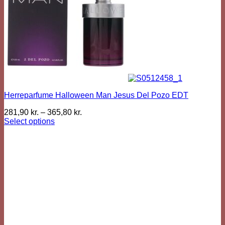
Herreparfume Halloween Man Jesus Del Pozo EDT
281,90
kr.
–
365,80
kr.
Select options
This
product
has
multiple
variants.
The
options
may
be
chosen
on